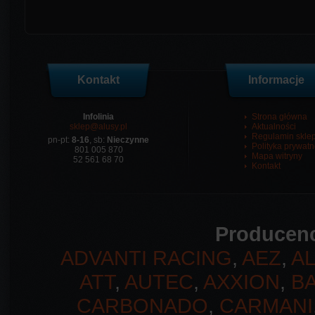
Kontakt
Informacje
Infolinia
Strona główna
sklep@alusy.pl
Aktualności
Regulamin skle
pn-pt:
8-16
, sb:
Nieczynne
Polityka prywatn
801 005 870
Mapa witryny
52 561 68 70
Kontakt
Producenc
ADVANTI RACING
,
AEZ
,
A
ATT
,
AUTEC
,
AXXION
,
B
CARBONADO
,
CARMANI