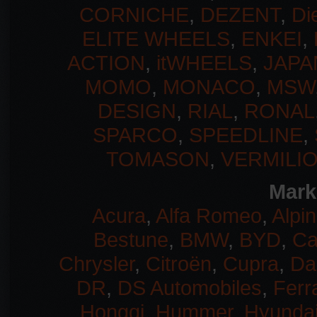
CORNICHE
,
DEZENT
,
Di
ELITE WHEELS
,
ENKEI
,
ACTION
,
itWHEELS
,
JAPA
MOMO
,
MONACO
,
MSW
DESIGN
,
RIAL
,
RONAL
SPARCO
,
SPEEDLINE
,
TOMASON
,
VERMILI
Mark
Acura
,
Alfa Romeo
,
Alpi
Bestune
,
BMW
,
BYD
,
Ca
Chrysler
,
Citroën
,
Cupra
,
Da
DR
,
DS Automobiles
,
Ferra
Hongqi
,
Hummer
,
Hyunda