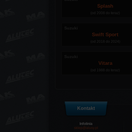
Splash
(od 2008 do teraz)
Suzuki
Swift Sport
(od 2018 do 2024)
Suzuki
Vitara
(od 1988 do teraz)
Kontakt
Infolinia
sklep@alusy.pl