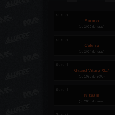
Suzuki
Across
(od 2020 do teraz)
Suzuki
Celerio
(od 2014 do teraz)
Suzuki
Grand Vitara XL7
(od 1998 do 2005)
Suzuki
Kizashi
(od 2010 do teraz)
Suzuki