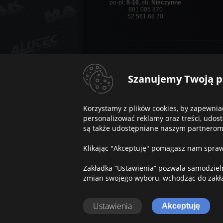
pn-pt:
8-16
, sb:
Nieczynne
801 005 870
52 561 68 70
ADVANTI RACING
,
AEZ
,
ALUTEC
,
ANT
Szanujemy Twoją p
COM4WHEELS
,
CONCAVER
,
CORNIC
itWHEELS
,
JAPAN RACING
,
KESKIN
,
M
Seventy9
,
SPARCO
,
Korzystamy z plików cookies, by zapewnia
Acura
,
Alfa Romeo
,
Alpine
,
Aston Martin
,
personalizować reklamy oraz treści, udo
DFSK
,
Dodge
,
Dongfeng
,
DR
,
DS Auto
Jeep
,
Jetour
,
Kia
,
Lada
,
Lamborghini
,
są także udostępniane naszym partnerom, k
Nissan
,
Omoda
,
Opel
,
Peugeot
,
Poles
Klikając "Akceptuję" pomagasz nam sprawi
Zakładka “Ustawienia” pozwala samodzieln
zmian swojego wyboru, wchodząc do zakła
Copyright © 2011-2023 Alusy.pl. Wszelkie praw
Ustawienia
Akceptuję