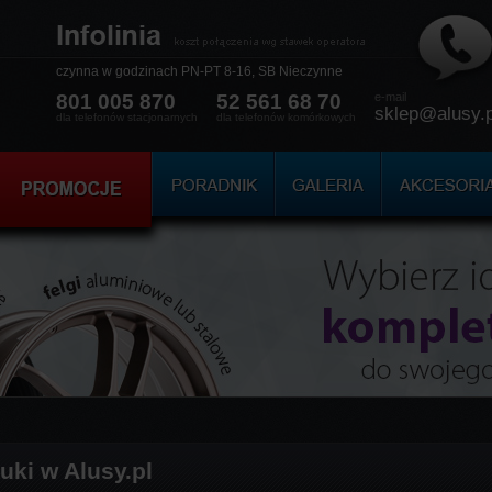
czynna w godzinach
PN-PT 8-16, SB Nieczynne
801 005 870
52 561 68 70
e-mail
sklep@alusy.p
dla telefonów stacjonarnych
dla telefonów komórkowych
uki w Alusy.pl