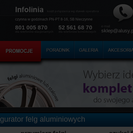
czynna w godzinach
PN-PT 8-16, SB Nieczynne
801 005 870
52 561 68 70
e-mail
sklep@alusy.p
dla telefonów stacjonarnych
dla telefonów komórkowych
igurator felg aluminiowych