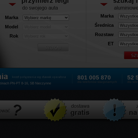
Marka
Marka
Średnica
Model
Rozstaw
Rok
ET
801 005 870
52 
dla telefonów stacjonarnych
dla te
zinach
PN-PT 8-16, SB Nieczynne