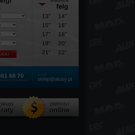
13"
14"
15"
16"
17"
18"
19"
20"
21"
22"
561 68 70
e-mail
sklep@alusy.pl
lefonów komórkowych