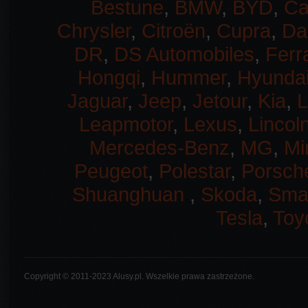
Bestune
,
BMW
,
BYD
,
Ca
Chrysler
,
Citroën
,
Cupra
,
Da
DR
,
DS Automobiles
,
Ferra
Hongqi
,
Hummer
,
Hyunda
Jaguar
,
Jeep
,
Jetour
,
Kia
,
L
Leapmotor
,
Lexus
,
Lincol
Mercedes-Benz
,
MG
,
Mi
Peugeot
,
Polestar
,
Porsch
Shuanghuan
,
Skoda
,
Sma
Tesla
,
Toy
Copyright © 2011-2023 Alusy.pl. Wszelkie prawa zastrzeżone.