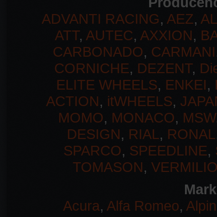
Producenc
ADVANTI RACING
,
AEZ
,
A
ATT
,
AUTEC
,
AXXION
,
B
CARBONADO
,
CARMANI
CORNICHE
,
DEZENT
,
Di
ELITE WHEELS
,
ENKEI
,
ACTION
,
itWHEELS
,
JAPA
MOMO
,
MONACO
,
MSW
DESIGN
,
RIAL
,
RONAL
SPARCO
,
SPEEDLINE
,
TOMASON
,
VERMILI
Mark
Acura
,
Alfa Romeo
,
Alpi