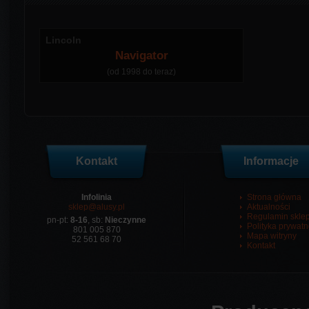
Lincoln
Navigator
(od 1998 do teraz)
Kontakt
Informacje
Infolinia
Strona główna
sklep@alusy.pl
Aktualności
Regulamin skle
pn-pt:
8-16
, sb:
Nieczynne
Polityka prywatn
801 005 870
Mapa witryny
52 561 68 70
Kontakt