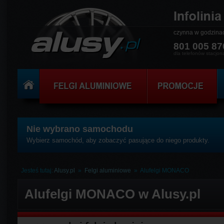
czynna w godzin
801 005 87
dla telefonów stacjon
Nie wybrano samochodu
Wybierz samochód, aby zobaczyć pasujące do niego produkty.
Jesteś tutaj:
Alusy.pl
»
Felgi aluminiowe
»
Alufelgi MONACO
Alufelgi MONACO w Alusy.pl