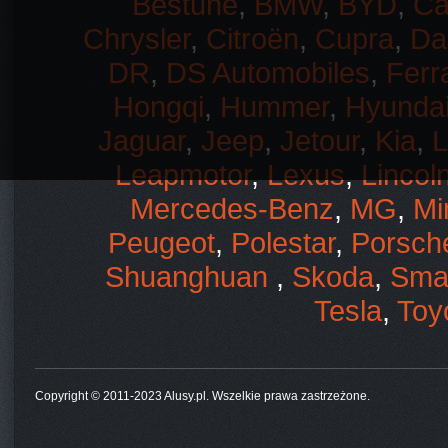
Bestune
,
BMW
,
BYD
,
Ca
Chrysler
,
Citroën
,
Cupra
,
Da
DR
,
DS Automobiles
,
Ferra
Hongqi
,
Hummer
,
Hyunda
Jaguar
,
Jeep
,
Jetour
,
Kia
,
L
Leapmotor
,
Lexus
,
Lincol
Mercedes-Benz
,
MG
,
Mi
Peugeot
,
Polestar
,
Porsch
Shuanghuan
,
Skoda
,
Sma
Tesla
,
Toy
Copyright © 2011-2023 Alusy.pl. Wszelkie prawa zastrzeżone.