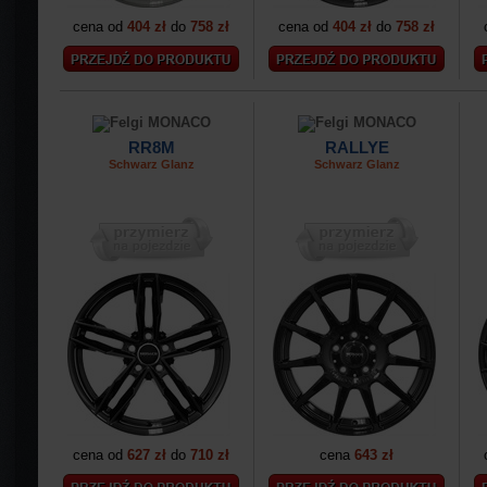
cena od
404 zł
do
758 zł
cena od
404 zł
do
758 zł
RR8M
RALLYE
Schwarz Glanz
Schwarz Glanz
cena od
627 zł
do
710 zł
cena
643 zł