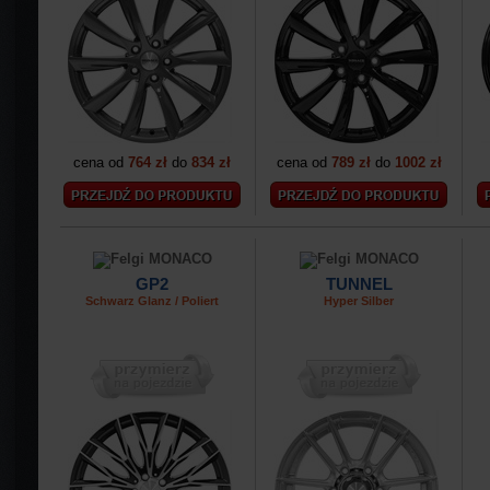
cena od
764 zł
do
834 zł
cena od
789 zł
do
1002 zł
GP2
TUNNEL
Schwarz Glanz / Poliert
Hyper Silber