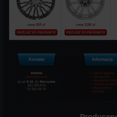
cena
959 zł
cena
1188 zł
Kontakt
Informacje
Infolinia
Strona główna
sklep@alusy.pl
Aktualności
Regulamin skle
pn-pt:
8-16
, sb:
Nieczynne
Polityka prywatn
801 005 870
Mapa witryny
52 561 68 70
Kontakt
Producenc