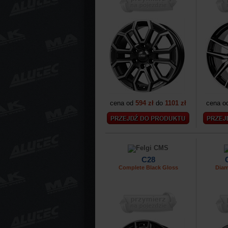
cena od
594 zł
do
1101 zł
cena o
C28
Complete Black Gloss
Diam