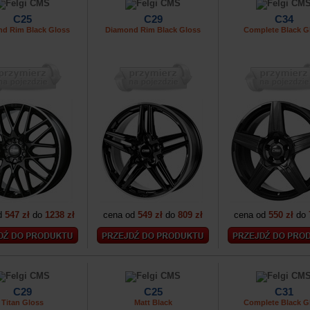
C25
C29
C34
d Rim Black Gloss
Diamond Rim Black Gloss
Complete Black G
d
547 zł
do
1238 zł
cena od
549 zł
do
809 zł
cena od
550 zł
do
C29
C25
C31
Titan Gloss
Matt Black
Complete Black G