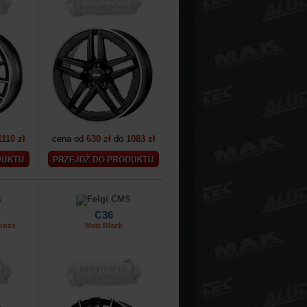
1110 zł
cena od
630 zł
do
1083 zł
C36
onze
Matt Black