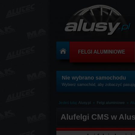
Nie wybrano samochodu
Wybierz samochód, aby zobaczyć pasując
Jesteś tutaj:
Alusy.pl
»
Felgi aluminiowe
»
Al
Alufelgi CMS w Alus