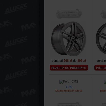
cena od
568 zł
do
805 zł
cena 
C35
Diamond Black Gloss
Diam