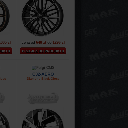
1005 zł
cena od
648 zł
do
1296 zł
C32-AERO
loss
Diamond Black Gloss