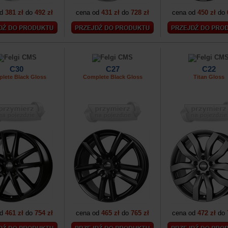
od
381 zł
do
492 zł
cena od
431 zł
do
728 zł
cena od
450 zł
do
C30
C27
C22
lete Black Gloss
Complete Black Gloss
Titan Gloss
od
461 zł
do
754 zł
cena od
465 zł
do
765 zł
cena od
472 zł
do