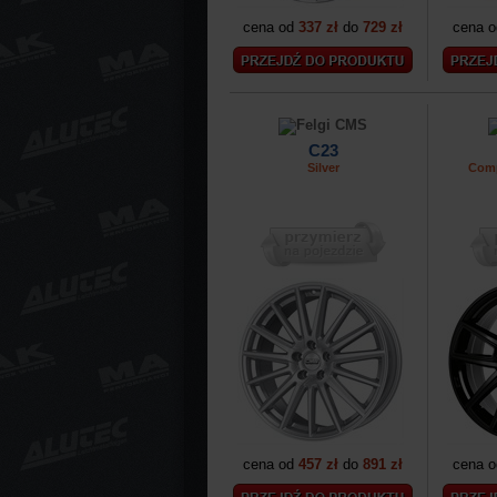
cena od
337 zł
do
729 zł
cena 
C23
Silver
Comp
cena od
457 zł
do
891 zł
cena 