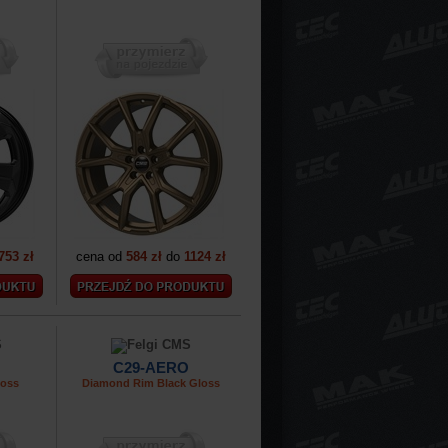
753 zł
cena od
584 zł
do
1124 zł
C29-AERO
loss
Diamond Rim Black Gloss