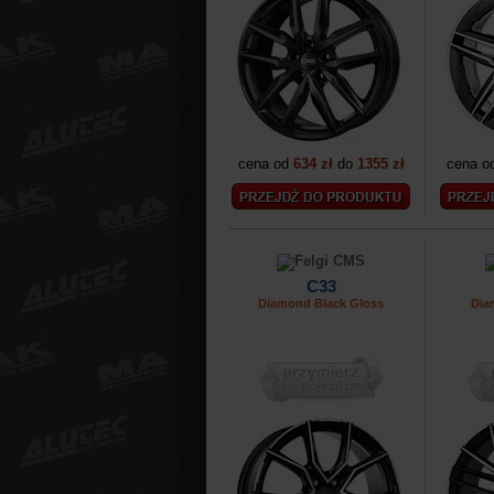
cena od
634 zł
do
1355 zł
cena o
C33
Diamond Black Gloss
Dia