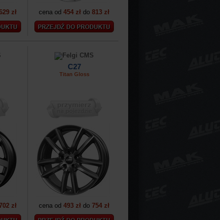
629 zł
cena od
454 zł
do
813 zł
C27
Titan Gloss
702 zł
cena od
493 zł
do
754 zł