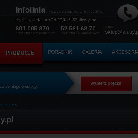
czynna w godzinach
PN-PT 8-16, SB Nieczynne
801 005 870
52 561 68 70
e-mail
sklep@alusy.p
dla telefonów stacjonarnych
dla telefonów komórkowych
e do niego produkty.
ufelgi CMS
y.pl