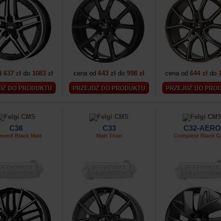
d
637 zł
do
1083 zł
cena od
643 zł
do
998 zł
cena od
644 zł
do
C36
C33
C32-AERO
mond Black Matt
Matt Titan
Complete Black G