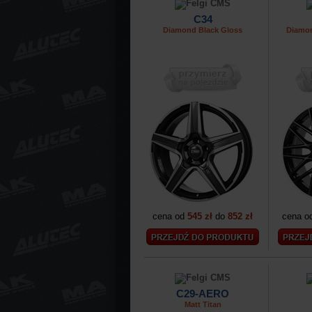
C34
Diamond Black Gloss
Diamon
cena od
545 zł
do
852 zł
cena o
C29-AERO
Matt Titan