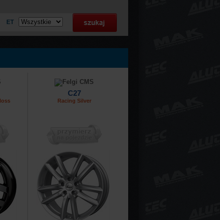
ET
C27
loss
Racing Silver