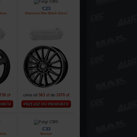
C23
loss
Diamond Rim Black Gloss
730 zł
cena od
563 zł
do
1070 zł
C33
loss
Bronze