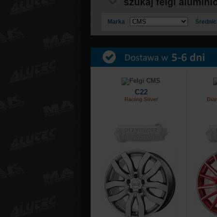
Marka
Średnic
C22
Racing Silver
Dia