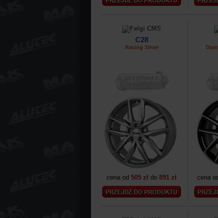
C28
Racing Silver
Diam
cena od
505 zł
do
891 zł
cena o