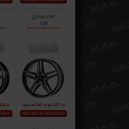
C29
onze
Diamond Black Gloss
658 zł
cena od
543 zł
do
1077 zł