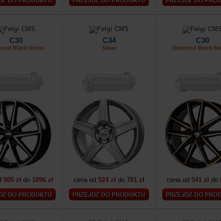
C30
C34
C30
ond Black Gloss
Silver
Diamond Black Br
d
505 zł
do
1096 zł
cena od
524 zł
do
701 zł
cena od
541 zł
do