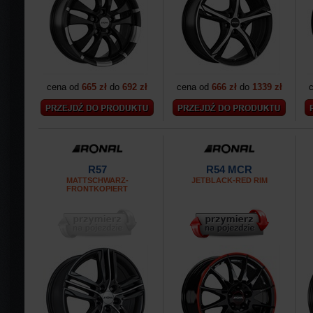
cena od
665 zł
do
692 zł
cena od
666 zł
do
1339 zł
R57
R54 MCR
MATTSCHWARZ-
JETBLACK-RED RIM
FRONTKOPIERT