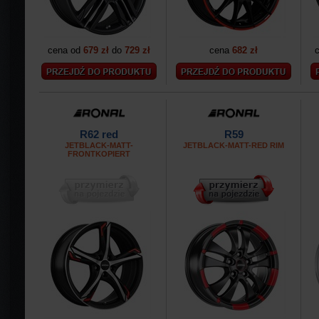
cena od
679 zł
do
729 zł
cena
682 zł
R62 red
R59
JETBLACK-MATT-
JETBLACK-MATT-RED RIM
FRONTKOPIERT