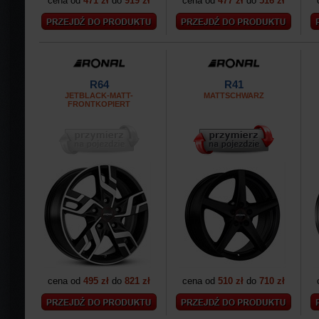
cena od
471 zł
do
919 zł
cena od
477 zł
do
516 zł
R64
R41
JETBLACK-MATT-
MATTSCHWARZ
FRONTKOPIERT
cena od
495 zł
do
821 zł
cena od
510 zł
do
710 zł