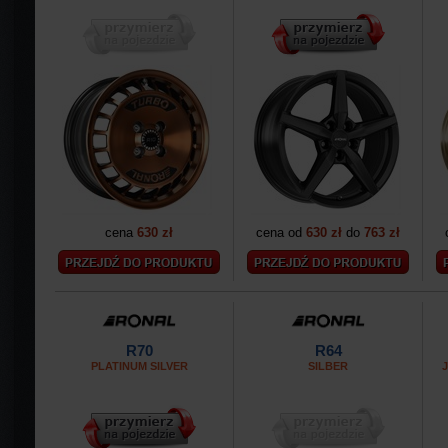
cena
630 zł
cena od
630 zł
do
763 zł
R70
R64
PLATINUM SILVER
SILBER