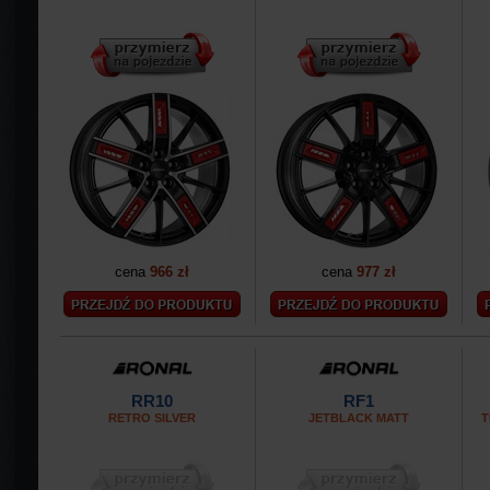
cena
966 zł
cena
977 zł
RR10
RF1
RETRO SILVER
JETBLACK MATT
T