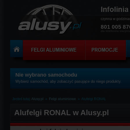
czynna w godzin
801 005 87
dla telefonów stacjon
Nie wybrano samochodu
Wybierz samochód, aby zobaczyć pasujące do niego produkty.
Jesteś tutaj:
Alusy.pl
»
Felgi aluminiowe
»
Alufelgi RONAL
Alufelgi RONAL w Alusy.pl