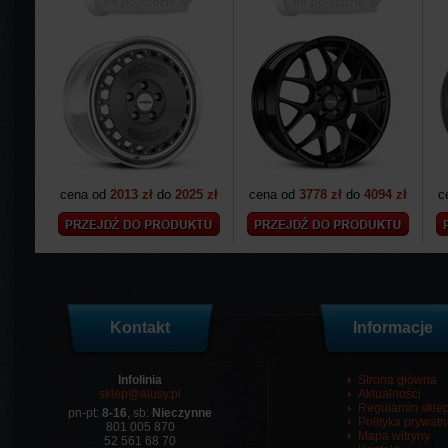
cena od
2013 zł
do
2025 zł
cena od
3778 zł
do
4094 zł
c
Kontakt
Informacje
Infolinia
Strona główna
sklep@alusy.pl
Aktualności
Regulamin skle
pn-pt:
8-16
, sb:
Nieczynne
Polityka prywatn
801 005 870
Mapa witryny
52 561 68 70