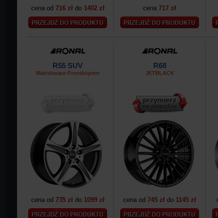
cena od
716 zł
do
1402 zł
cena
717 zł
R55 SUV
R68
Mattshwarz-Frontkopiert
JETBLACK
cena od
735 zł
do
1099 zł
cena od
745 zł
do
1145 zł