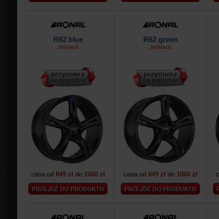
R62 blue
R62 green
Jetblack
Jetblack
cena od
849 zł
do
1060 zł
cena od
849 zł
do
1060 zł