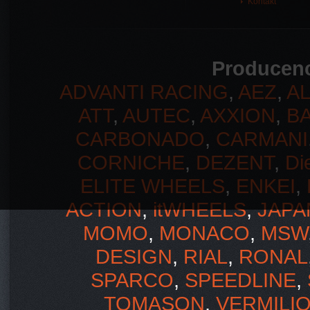
Kontakt
Producenc
ADVANTI RACING
,
AEZ
,
A
ATT
,
AUTEC
,
AXXION
,
B
CARBONADO
,
CARMANI
CORNICHE
,
DEZENT
,
Di
ELITE WHEELS
,
ENKEI
,
ACTION
,
itWHEELS
,
JAPA
MOMO
,
MONACO
,
MSW
DESIGN
,
RIAL
,
RONAL
SPARCO
,
SPEEDLINE
,
TOMASON
,
VERMILI