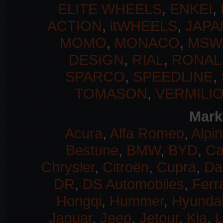
ELITE WHEELS
,
ENKEI
,
ACTION
,
itWHEELS
,
JAPA
MOMO
,
MONACO
,
MSW
DESIGN
,
RIAL
,
RONAL
SPARCO
,
SPEEDLINE
,
TOMASON
,
VERMILI
Mark
Acura
,
Alfa Romeo
,
Alpi
Bestune
,
BMW
,
BYD
,
Ca
Chrysler
,
Citroën
,
Cupra
,
Da
DR
,
DS Automobiles
,
Ferra
Hongqi
,
Hummer
,
Hyunda
Jaguar
,
Jeep
,
Jetour
,
Kia
,
L