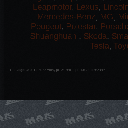
Leapmotor
,
Lexus
,
Lincol
Mercedes-Benz
,
MG
,
Mi
Peugeot
,
Polestar
,
Porsch
Shuanghuan
,
Skoda
,
Sma
Tesla
,
Toy
Copyright © 2011-2023 Alusy.pl. Wszelkie prawa zastrzeżone.