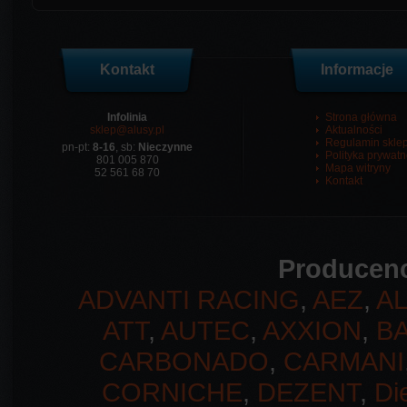
Kontakt
Informacje
Infolinia
Strona główna
sklep@alusy.pl
Aktualności
Regulamin skle
pn-pt:
8-16
, sb:
Nieczynne
Polityka prywatn
801 005 870
Mapa witryny
52 561 68 70
Kontakt
Producenc
ADVANTI RACING
,
AEZ
,
A
ATT
,
AUTEC
,
AXXION
,
B
CARBONADO
,
CARMANI
CORNICHE
,
DEZENT
,
Di