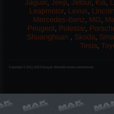
Jaguar
,
Jeep
,
Jetour
,
Kia
,
L
Leapmotor
,
Lexus
,
Lincol
Mercedes-Benz
,
MG
,
Mi
Peugeot
,
Polestar
,
Porsch
Shuanghuan
,
Skoda
,
Sma
Tesla
,
Toy
Copyright © 2011-2023 Alusy.pl. Wszelkie prawa zastrzeżone.