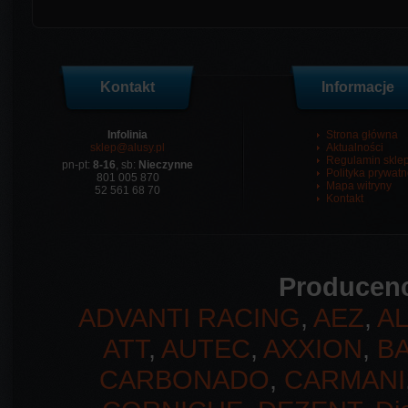
Kontakt
Informacje
Infolinia
Strona główna
sklep@alusy.pl
Aktualności
Regulamin skle
pn-pt:
8-16
, sb:
Nieczynne
Polityka prywatn
801 005 870
Mapa witryny
52 561 68 70
Kontakt
Producenc
ADVANTI RACING
,
AEZ
,
A
ATT
,
AUTEC
,
AXXION
,
B
CARBONADO
,
CARMANI