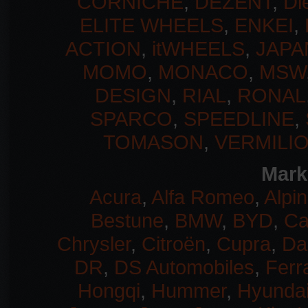
CORNICHE
,
DEZENT
,
Di
ELITE WHEELS
,
ENKEI
,
ACTION
,
itWHEELS
,
JAPA
MOMO
,
MONACO
,
MSW
DESIGN
,
RIAL
,
RONAL
SPARCO
,
SPEEDLINE
,
TOMASON
,
VERMILI
Mark
Acura
,
Alfa Romeo
,
Alpi
Bestune
,
BMW
,
BYD
,
Ca
Chrysler
,
Citroën
,
Cupra
,
Da
DR
,
DS Automobiles
,
Ferra
Hongqi
,
Hummer
,
Hyunda