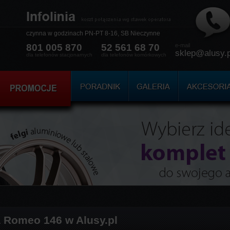
czynna w godzinach
PN-PT 8-16, SB Nieczynne
801 005 870
52 561 68 70
e-mail
sklep@alusy.p
dla telefonów stacjonarnych
dla telefonów komórkowych
a Romeo 146 w Alusy.pl