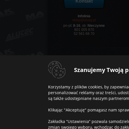
Kontakt
Infolinia
sklep@alusy.pl
pn-pt:
8-16
, sb:
Nieczynne
801 005 870
52 561 68 70
ADVANTI RACING
,
AEZ
,
ALUTEC
,
ANT
Szanujemy Twoją p
COM4WHEELS
,
CONCAVER
,
CORNIC
itWHEELS
,
JAPAN RACING
,
KESKIN
,
M
Seventy9
,
SPARCO
,
Korzystamy z plików cookies, by zapewnia
Acura
,
Alfa Romeo
,
Alpine
,
Aston Martin
,
personalizować reklamy oraz treści, udo
DFSK
,
Dodge
,
Dongfeng
,
DR
,
DS Auto
Jeep
,
Jetour
,
Kia
,
Lada
,
Lamborghini
,
są także udostępniane naszym partnerom, k
Nissan
,
Omoda
,
Opel
,
Peugeot
,
Poles
Klikając "Akceptuję" pomagasz nam sprawi
Zakładka “Ustawienia” pozwala samodzieln
zmian swojego wyboru, wchodząc do zakła
Copyright © 2011-2023 Alusy.pl. Wszelkie praw